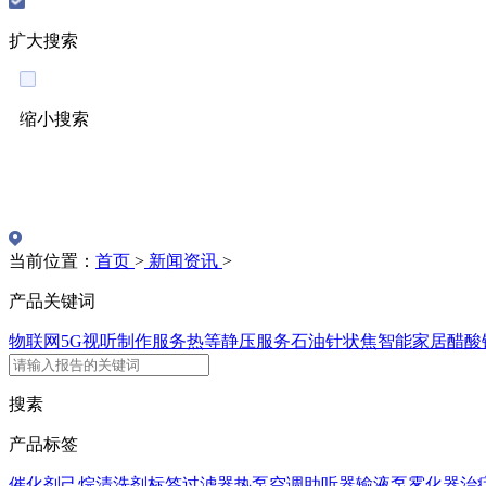
扩大搜索
缩小搜索
English
当前位置：
首页
>
新闻资讯
>
产品关键词
物联网5G
视听制作服务
热等静压服务
石油针状焦
智能家居
醋酸
搜素
产品标签
催化剂
己烷
清洗剂
标签
过滤器
热泵
空调
助听器
输液泵
雾化器
治