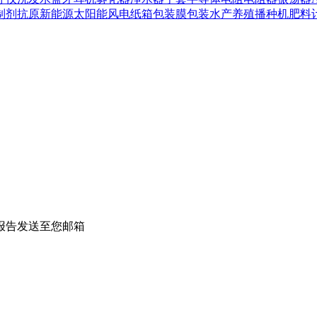
制剂
抗原
新能源
太阳能
风电
纸箱
包装膜
包装
水产养殖
播种机
肥料
报告发送至您邮箱