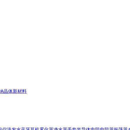
钠晶体
新材料
疗仪
洗发水
蓝牙耳机
雾化器
净水器
手套
半导体
电阻
电阻器
振荡器