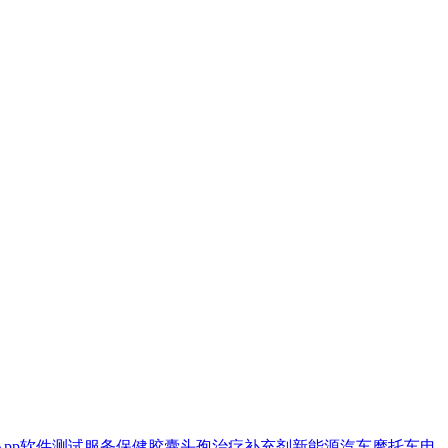
App
软件
测试服务
保健胶囊
头孢
治疗
补充剂
新能源汽车
摩托车
电