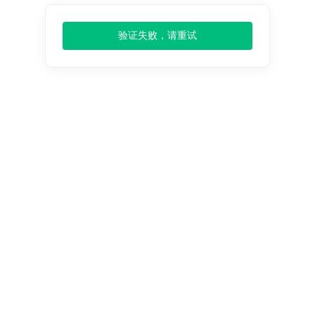
终端
人工智能
元宇宙
AI
母婴护理
验证失败，请重试
老年人护理
购买流程
3
仅需
步报告到手
Step 1
邮件、电话或在线，双方洽谈明确需求及确定购买细
节。
Step 2
在线填写订单信息后点击提交订单
Step 3