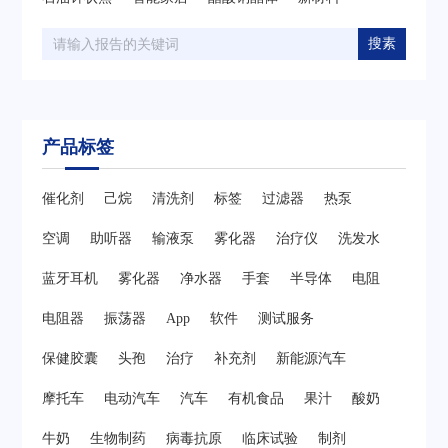
搜素
产品标签
催化剂
己烷
清洗剂
标签
过滤器
热泵
空调
助听器
输液泵
雾化器
治疗仪
洗发水
蓝牙耳机
雾化器
净水器
手套
半导体
电阻
电阻器
振荡器
App
软件
测试服务
保健胶囊
头孢
治疗
补充剂
新能源汽车
摩托车
电动汽车
汽车
有机食品
果汁
酸奶
牛奶
生物制药
病毒抗原
临床试验
制剂