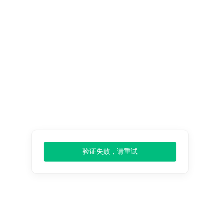
报告
扩大搜索
缩小搜索
搜索方式：
English
环洋市场
出版商，
化学材料
发展前景，
机械设备
分析投资趋
势，个性化
新闻资讯
，查阅
最新报告
验证失败，请重试
关于我们
产品服务
客户服务
支付配送
公司简介
数据来源
退货政策
隐私政策
团队介绍
价格监测
发货配送
发票问题
客户评价
常见问题
条款条件
支付方式