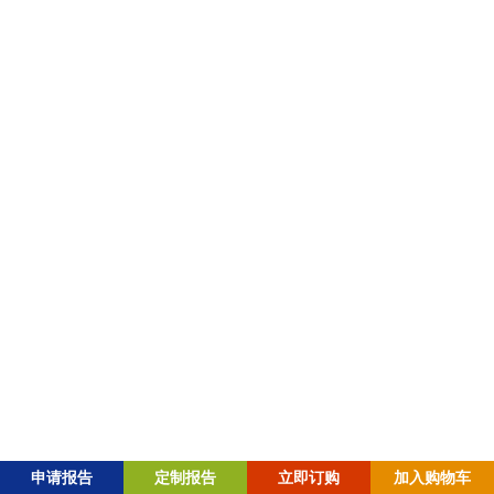
资质认证
在线咨询
微信咨询
微信公众号
粤ICP备2023009619号-1 |
粤公网安备44010602008759号 |
Copyright © 2016-2026 Global Info Research 版权所有
申请报告
定制报告
立即订购
加入购物车