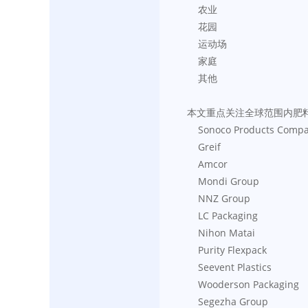
    农业
    花园
    运动场
    家庭
    其他
本文重点关注全球范围内肥
    Sonoco Products Comp
    Greif
    Amcor
    Mondi Group
    NNZ Group
    LC Packaging
    Nihon Matai
    Purity Flexpack
    Seevent Plastics
    Wooderson Packaging
    Segezha Group