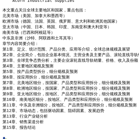
    Acorn Industrial Supplies
本文重点关注全球主要地区和国家，重点包括：
北美市场（美国、加拿大和墨西哥）
欧洲市场（德国、法国、英国、俄罗斯、意大利和欧洲其他国家）
亚太市场（中国、日本、韩国、印度、东南亚和澳大利亚等）
南美市场（巴西和阿根廷等）
中东及非洲（沙特、阿联酋和土耳其等）
章节内容简要介绍：
第1章、定义、统计范围、产品分类、应用等介绍，全球总体规模及展望
第2章、企业简介，包括企业基本情况、主营业务及主要产品、滚轮直线导轨
第3章、全球竞争态势分析，主要企业滚轮直线导轨销量、价格、收入及份额
第4章、主要地区规模及预测
第5章、按产品类型拆分，细分规模及预测
第6章、按应用拆分，细分规模及预测
第7章、北美地区细分，按国家、产品类型和应用拆分，细分规模及预测
第8章、欧洲地区细分，按国家、产品类型和应用拆分，细分规模及预测
第9章、亚太地区细分，按地区、产品类型和应用拆分，细分规模及预测
第10章、南美地区细分，按地区、产品类型和应用拆分，细分规模及预测
第11章、中东及非洲细分，按地区、产品类型和应用拆分，细分规模及预测
第12章、市场动态，包括驱动因素、阻碍因素、发展趋势
第13章、行业产业链分析
第14章、销售渠道分析
第15章、报告结论