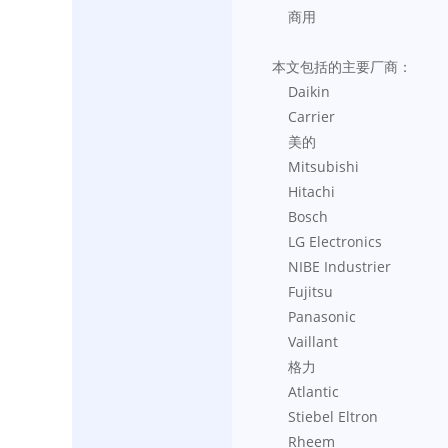
    商用
本文包括的主要厂商：
    Daikin
    Carrier
    美的
    Mitsubishi
    Hitachi
    Bosch
    LG Electronics
    NIBE Industrier
    Fujitsu
    Panasonic
    Vaillant
    格力
    Atlantic
    Stiebel Eltron
    Rheem