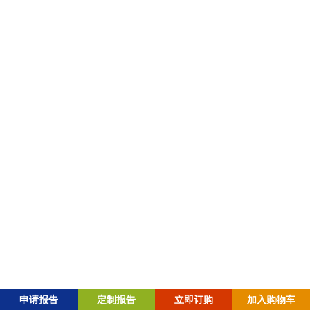
资质认证
在线咨询
微信咨询
微信公众号
粤ICP备2023009619号-1 |
粤公网安备44010602008759号 |
Copyright © 2016-2026 Global Info Research 版权所有
申请报告
定制报告
立即订购
加入购物车