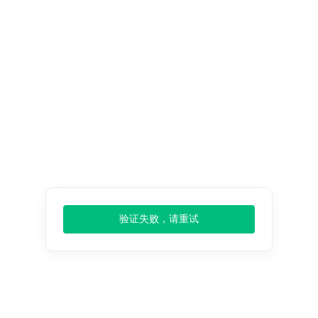
报告
扩大搜索
缩小搜索
搜索方式：
English
环洋市场
出版商，
化学材料
发展前景，
机械设备
分析投资趋
势，个性化
新闻资讯
，查阅
最新报告
验证失败，请重试
关于我们
产品服务
客户服务
支付配送
公司简介
数据来源
退货政策
隐私政策
团队介绍
价格监测
发货配送
发票问题
客户评价
常见问题
条款条件
支付方式