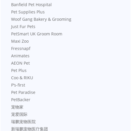
    Banfield Pet Hospital
    Pet Supplies Plus
    Woof Gang Bakery & Grooming
    Just Fur Pets
    PetSmart UK Groom Room
    Maxi Zoo
    Fressnapf
    Animates
    AEON Pet
    Pet Plus
    Coo & RIKU
    P’s-first
    Pet Paradise
    PetBacker
    宠物家
    宠爱国际
    瑞鹏宠物医院
    新瑞鹏宠物医疗集团