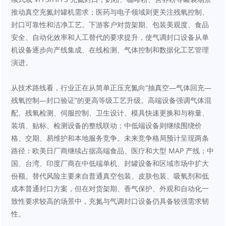
推动真空充氮封罐机需求；医药与电子领域则更关注残氧控制、
封口可靠性和洁净工艺。下游客户对货架期、包装美观度、食品
安全、自动化效率和人工替代的要求提升，使气调封口设备从单
机设备逐步向产线集成、在线检测、气体控制和数据化工艺管理
演进。
从技术路线看，行业正在从简单正压充氮向“抽真空—气体回充—
残氧控制—封口验证”的更高等级工艺升级。高端设备强调气体混
配、残氧检测、伺服控制、卫生设计、模具快速更换和与称量、
装填、贴标、检测设备的整线联动；中低端设备则继续围绕价
格、交期、易维护和本地服务竞争。未来竞争格局预计呈现两条
路径：欧美日厂商继续占据高端食品、医疗和大型 MAP 产线；中
国、台湾、印度厂商在中低端单机、封罐设备和区域市场中扩大
份额。替代风险主要来自普通真空包装、皮肤包装、吸氧剂和低
成本普通封口方案，但在对货架期、香气保护、外观和自动化一
致性要求较高的场景中，充氮与气调封口设备仍具备较强需求韧
性。