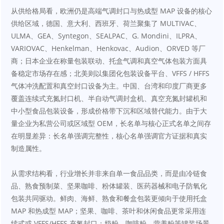
从供给格局看，欧洲仍是高端气调封口与热成型 MAP 设备的核心
供给区域，德国、意大利、西班牙、荷兰聚集了 MULTIVAC、
ULMA、GEA、Syntegon、SEALPAC、G. Mondini、ILPRA、
VARIOVAC、Henkelman、Henkovac、Audion、ORVED 等厂
商；日本企业在称量包装联动、托盒气调和真空气体包装方面具
备稳定市场存在感；北美则以集团化包装设备平台、VFFS / HFFS 
气体冲洗配置和真空封口设备为主。中国、台湾和印度厂商更多
覆盖连续式充氮封口机、半自动气调封盒机、真空充氮封罐机和
中小型食品包装设备，形成价格带下沉和区域替代能力。由于大
量企业为私营公司或区域型 OEM，长名单与核心正式名单之间存
在明显差异：长名单强调完整性，核心名单强调官方证据和真实
制造属性。
从需求结构看，行业增长并非来自单一食品品类，而是由冷链食
品、熟食预制菜、坚果咖啡、粉体罐装、医药器械和电子防氧化
包装共同驱动。鲜肉、海鲜、熟食和餐盒包装更倾向于使用托盒 
MAP 和热成型 MAP；坚果、咖啡、茶叶和休闲食品更常采用连
续式或 VFFS/HFFS 充氮封口；奶粉、咖啡粉、营养粉等罐装场景