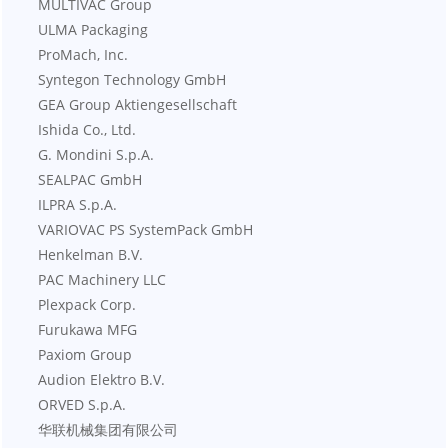
    MULTIVAC Group
    ULMA Packaging
    ProMach, Inc.
    Syntegon Technology GmbH
    GEA Group Aktiengesellschaft
    Ishida Co., Ltd.
    G. Mondini S.p.A.
    SEALPAC GmbH
    ILPRA S.p.A.
    VARIOVAC PS SystemPack GmbH
    Henkelman B.V.
    PAC Machinery LLC
    Plexpack Corp.
    Furukawa MFG
    Paxiom Group
    Audion Elektro B.V.
    ORVED S.p.A.
    华联机械集团有限公司