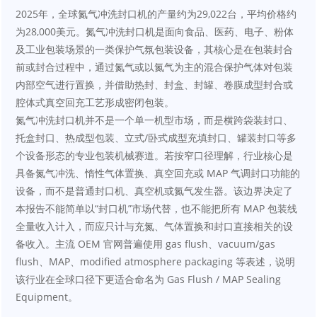
2025年，全球氮气冲洗封口机的产量约为29,022台，平均价格约
为28,000美元。氮气冲洗封口机是面向食品、医药、电子、粉体
及工业包装场景的一类保护气氛包装设备，其核心是在包装封合
前或封合过程中，通过氮气或以氮气为主的混合保护气体对包装
内部空气进行置换，并借助热封、封盒、封罐、卷膜成型封合或
腔体式真空回充工艺形成密闭包装。
氮气冲洗封口机并不是一个单一机型市场，而是横跨袋装封口、
托盒封口、热成型包装、立式/卧式成型充填封口、罐装封口等多
个设备形态的专业包装机械赛道。若按窄口径理解，行业核心是
具备氮气冲洗、惰性气体置换、真空回充或 MAP 气调封口功能的
设备，而不是普通封口机、真空机或氮气发生器。该边界决定了
本报告不能简单以“封口机”市场代替，也不能把所有 MAP 包装线
全量收入计入，而应只计与充氮、气体置换和封口直接相关的设
备收入。主流 OEM 官网普遍使用 gas flush、vacuum/gas 
flush、MAP、modified atmosphere packaging 等表述，说明
该行业在全球口径下更适合命名为 Gas Flush / MAP Sealing 
Equipment。