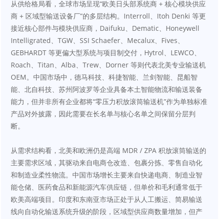
从供给格局看，全球市场呈现“欧美日头部系统商 + 核心模块供应
商 + 区域型输送设备厂”的多层结构。Interroll、Itoh Denki 等更
接近核心部件与模块供应商，Daifuku、Dematic、Honeywell 
Intelligrated、TGW、SSI Schaefer、Mecalux、Fives、
GEBHARDT 等更偏大型系统与项目制交付，Hytrol、LEWCO、
Roach、Titan、Alba、Trew、Dorner 等则代表北美专业输送机 
OEM。中国市场中，德马科技、科捷智能、兰剑智能、昆船智
能、北自科技、苏州阿波罗等企业具备本土智能物流和输送装备
能力，但并非所有企业都将“零压力积放滚筒输送机”作为单独标准
产品对外披露，因此需要在长名单与核心名单之间保留分层判
断。
从需求结构看，北美和欧洲仍是高端 MDR / ZPA 积放滚筒输送的
主要需求区域，其驱动来自电商仓改造、包裹分拣、零售自动化
和制造业柔性物流。中国市场增长主要来自快递电商、制造业智
能仓储、医药食品和新能源汽车供应链，但单价和毛利通常低于
欧美高端项目。印度和东南亚市场正处于从人工搬运、简易输送
线向自动化输送系统升级的阶段，区域型供应商数量增加，但产