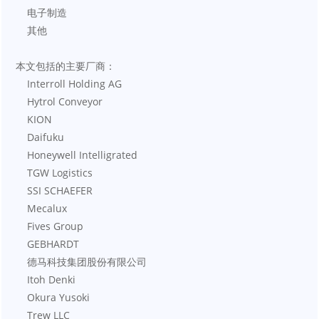
    电子制造
    其他
本文包括的主要厂商：
    Interroll Holding AG
    Hytrol Conveyor
    KION
    Daifuku
    Honeywell Intelligrated
    TGW Logistics
    SSI SCHAEFER
    Mecalux
    Fives Group
    GEBHARDT
    德马科技集团股份有限公司
    Itoh Denki
    Okura Yusoki
    Trew LLC