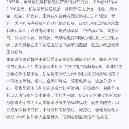
2025年，全球累积滚筒输送机产量约为39万台。平均价格约为
2,900美元。积放滚筒输送机是一类用于箱式货物、托盘、周转
箱、纸箱、托盘箱、工件或包装件在固定路径上进行输送、暂
存、缓冲和有序释放的自动化输送设备。该类设备以滚筒为承载
和驱动基础，通过电动滚筒、链传动滚筒、带传动滚筒、摩擦滚
筒、分区控制器、传感器、气动或电控制动机构以及上位控制系
统，实现货物在不同输送区段之间的节拍匹配、低压力积放或零
压力积放。
累积滚筒输送机并不是普通滚筒输送机的简单延伸，而是现代仓
储自动化和工厂内部物流中用于“节拍控制”的基础设备。普通辊道
的核心作用是搬运，积放辊道的核心作用则是让货物在输送路径
中可控地等待、缓冲、合流和释放。随着电商仓、快递分拣中
心、零售配送中心和制造企业对订单波动、分拣效率、包装节拍
和出入库节奏的要求提高，零压力积放、MDR 分区驱动和托盘积
放辊道逐渐成为固定式输送系统中的标准模块。该赛道的统计口
径必须保持窄口径，不能将所有输送机、分拣机、仓储自动化系
统或 WMS 软件收入全部计入，否则会明显高估市场规模。