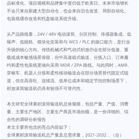
品标准化、项目规模和品牌集中度仍低于欧美日。未来市场增长
不会只来自新建大型自动仓，也会来自旧仓改造、局部自动化、
包装线缓存改造和托盘输送系统升级。
从产品路线看，24V / 48V 电动滚筒、分区控制、传感器集成、低
噪声、低能耗、模块化安装和与 WCS / PLC 的接口能力，是行业
升级的核心方向。传统机械式和气动式积放仍会在部分低速、重
载或成本敏感场景保留，但中高速箱式输送、分拣入口、订单履
约和柔性包装线更倾向采用 MDR / ZPA 路线。与此同时，AMR、
穿梭车、机器人分拣和柔性移动输送会在部分场景替代固定式辊
道，但在高吞吐、连续流、低单位成本和稳定节拍控制场景下，
积放滚筒输送机仍具有较强不可替代性。
本文研究全球累积滚筒输送机总体规模，包括产量、产值、消费
量、主要生产地区、主要生产商及市场份额，是一份详细的、综
合性的调研分析报告
本文主要所包含的亮点内容如下：
全球累积滚筒输送机总产量及总需求量，2021-2032，（台）