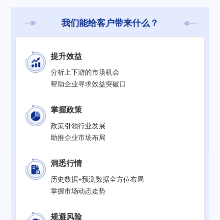
我们能给客户带来什么？
提升效益
分析上下游的市场机会
帮助企业寻求效益突破口
掌握政策
政策引领行业发展
助推企业市场布局
洞悉行情
历史数据+预测数据全方位布局
掌握市场动态走势
规避风险