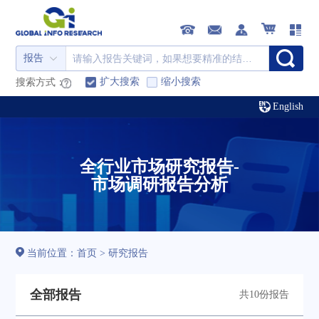
报告
扩大搜索
缩小搜索
搜索方式：
English
全行业市场研究报告-
市场调研报告分析
当前位置：
首页
>
研究报告
全部报告
共10份报告