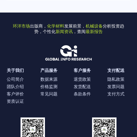
业Yeasen、Sino Biological正加速扩产，在28%-31%毛利
率水平下推动国产替代进程。
环洋市场
出版商，
化学材料
发展前景，
机械设备
分析投资趋
势，个性化
新闻资讯
，查阅
最新报告
关于我们
产品服务
客户服务
支付配送
公司简介
数据来源
退货政策
隐私政策
团队介绍
价格监测
发货配送
发票问题
客户评价
常见问题
条款条件
支付方式
资质认证