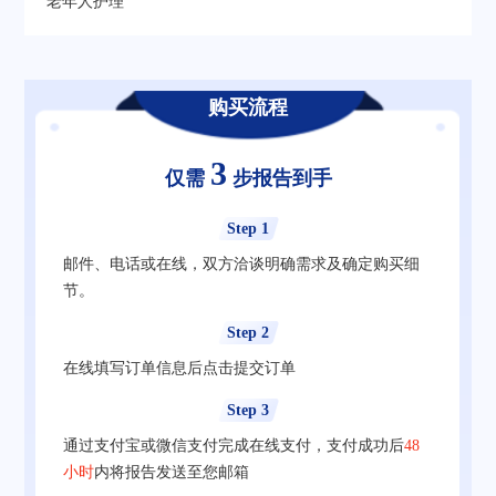
老年人护理
购买流程
3
仅需
步报告到手
Step 1
邮件、电话或在线，双方洽谈明确需求及确定购买细
节。
Step 2
在线填写订单信息后点击提交订单
Step 3
通过支付宝或微信支付完成在线支付，支付成功后
48
小时
内将报告发送至您邮箱