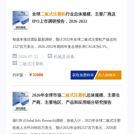
全球
二板式注塑机
行业总体规模、主要厂商及
IPO上市调研报告，2026-2032
根据本项目团队最新调研，预计2032年全球二板式注塑机产值达到
2527百万美元，2026-2032年期间年复合增长率CAGR为6.3%。
|
2026-07-22
机械及设备
二板式注塑机
PDF版：
￥32000
获取免费样本
加入购物车 >
2026年全球市场
二板式注塑机
总体规模、主要生
产商、主要地区、产品和应用细分研究报告
据GIR (Global Info Research)调研，按收入计，2025年全球二板式注塑
机收入大约1698百万美元，预计2032年达到2527百万美元，2026至