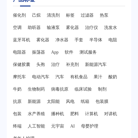
催化剂
己烷
清洗剂
标签
过滤器
热泵
空调
助听器
输液泵
雾化器
治疗仪
洗发水
蓝牙耳机
雾化器
净水器
手套
半导体
电阻
电阻器
振荡器
App
软件
测试服务
保健胶囊
头孢
治疗
补充剂
新能源汽车
摩托车
电动汽车
汽车
有机食品
果汁
酸奶
牛奶
生物制药
病毒抗原
临床试验
制剂
抗原
新能源
太阳能
风电
纸箱
包装膜
包装
水产养殖
播种机
肥料
计算机
对讲机
终端
人工智能
元宇宙
AI
母婴护理