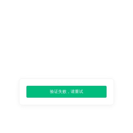
报告
扩大搜索
缩小搜索
搜索方式：
English
环洋市场
出版商，
化学材料
发展前景，
机械设备
分析投资趋
势，个性化
新闻资讯
，查阅
最新报告
验证失败，请重试
关于我们
产品服务
客户服务
支付配送
公司简介
数据来源
退货政策
隐私政策
团队介绍
价格监测
发货配送
发票问题
客户评价
常见问题
条款条件
支付方式