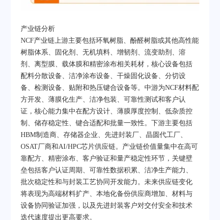
产业链分析
NCF产业链上游主要包括环氧树脂、酚醛树脂或其他高性能
树脂体系、固化剂、无机填料、增韧剂、流变助剂、溶
剂、离型膜、载体膜和精密涂布相关耗材，核心设备包括
配料分散设备、洁净涂布设备、干燥固化设备、分切设
备、检测设备、贴附和热压键合设备等。中游为NCF材料配
方开发、薄膜化生产、洁净包装、可靠性测试和客户认
证，核心能力集中在配方设计、薄膜厚度控制、低杂质控
制、储存稳定性、键合适配和批量一致性。下游主要包括
HBM制造商、存储器企业、先进封装厂、晶圆代工厂、
OSAT厂商和AI/HPC芯片供应链。产业链价值量集中在高可
靠配方、精密涂布、客户验证和量产稳定性环节，关键壁
垒包括客户认证周期、可靠性数据积累、洁净生产能力、
批次稳定性和与封装工艺协同开发能力。未来供应链变化
将表现为高端材料扩产、本地化备份供应商增加、材料与
设备协同验证加强，以及先进封装客户对交付安全和技术
迭代速度提出更高要求。