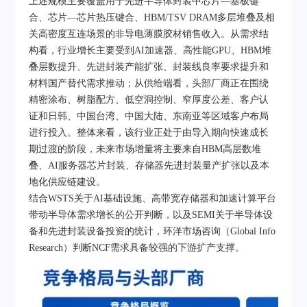
上述规模主要覆盖用于先进半导体封装中芯片—基板键
合、芯片—芯片热压键合、HBM/TSV DRAM多层堆叠及相
关高密度互连场景的非导电薄膜胶材销售收入。从需求结
构看，行业增长主要受到AI加速器、高性能GPU、HBM堆
叠层数提升、先进封装产能扩张、封装线良率要求提升和
材料国产替代需求推动；从供给端看，头部厂商正在围绕
精密涂布、树脂配方、低空洞控制、窄厚度公差、客户认
证和日韩、中国台湾、中国大陆、东南亚等区域客户布局
进行投入。整体来看，该行业正处于由导入期向快速成长
期过渡的阶段，未来市场增量将主要来自HBM高层数堆
叠、AI服务器芯片封装、存储器先进封装量产扩张以及本
地化供应链建设。
结合WSTS关于AI基础设施、高带宽存储器和加速计算平台
带动半导体需求增长的公开判断，以及SEMI关于半导体设
备和先进封装设备投资的统计，环洋市场咨询（Global Info
Research）判断NCF需求具备较强的下游扩产支撑。