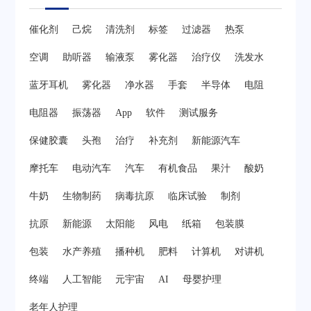
催化剂
己烷
清洗剂
标签
过滤器
热泵
空调
助听器
输液泵
雾化器
治疗仪
洗发水
蓝牙耳机
雾化器
净水器
手套
半导体
电阻
电阻器
振荡器
App
软件
测试服务
保健胶囊
头孢
治疗
补充剂
新能源汽车
摩托车
电动汽车
汽车
有机食品
果汁
酸奶
牛奶
生物制药
病毒抗原
临床试验
制剂
抗原
新能源
太阳能
风电
纸箱
包装膜
包装
水产养殖
播种机
肥料
计算机
对讲机
终端
人工智能
元宇宙
AI
母婴护理
老年人护理