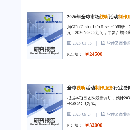
2026年全球市场
视
听
活动
制
作
据GIR (Global Info Rese
元，2026至2032期间，年复合增长
|
2026-01-16
软件及商业
￥24500
PDF版：
全球
视
听
活动
制
作
服
务
行业总体
根据本项目团队最新调研，预计203
长率CAGR为 %。
|
2025-09-24
软件及商业
￥32000
PDF版：