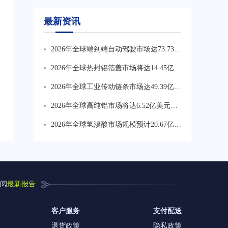
最新资讯
2026年全球端到端自动驾驶市场达73.73亿
美元，CAGR为34.6%。行业正从技术验
2026年全球热封铝箔盖市场将达14.45亿美
证转向规模化商业化，车载算力与软件服
元，CAGR为6.2%。药品包装热封铝箔盖
2026年全球工业传动链条市场达49.39亿美
务价值持续上升，数据闭环能力成核心竞
为最核心高价值方向占比约41%，食品饮
元，CAGR为3.9%。工业机械为最大应用
争壁垒。
2026年全球高纯铝市场将达6.52亿美元，
料占比约29%，乳制品与即食产品占比约
领域，食品饮料设备对耐腐蚀卫生低维护
CAGR为8.0%。半导体与平板显示材料为
18%，化妆品及特殊包装占比约12%。
2026年全球氢溴酸市场规模预计20.67亿美
链条需求增长较快，农业与矿山偏向高强
价值增长最重要方向占比约35.9%，电容
元，较2025年大幅增长。亚太为全球最大
度长寿命产品。
器箔占比约29.3%，存储及精密电子材料
消费市场占比约58.13%，中国为产量增长
占比约25.8%。
核心地区2025年产量约24万吨。
阅
最新报告
客户服务
支付配送
退货政策
隐私政策