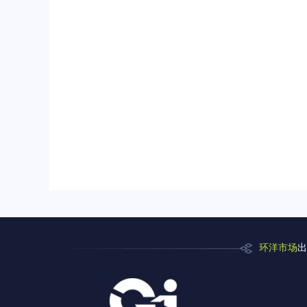
环洋市场
出