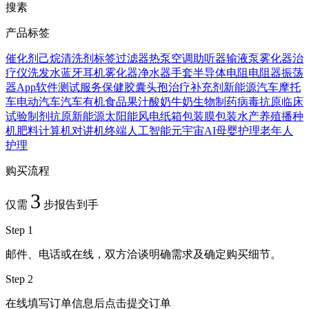
搜素
产品标签
催化剂
己烷
清洗剂
标签
过滤器
热泵
空调
助听器
输液泵
雾化器
治
疗仪
洗发水
蓝牙耳机
雾化器
净水器
手套
半导体
电阻
电阻器
振荡
器
App
软件
测试服务
保健胶囊
头孢
治疗
补充剂
新能源汽车
摩托
车
电动汽车
汽车
有机食品
果汁
酸奶
牛奶
生物制药
病毒抗原
临床
试验
制剂
抗原
新能源
太阳能
风电
纸箱
包装膜
包装
水产养殖
播种
机
肥料
计算机
对讲机
终端
人工智能
元宇宙
AI
母婴护理
老年人
护理
购买流程
3
仅需
步报告到手
Step 1
邮件、电话或在线，双方洽谈明确需求及确定购买细节。
Step 2
在线填写订单信息后点击提交订单