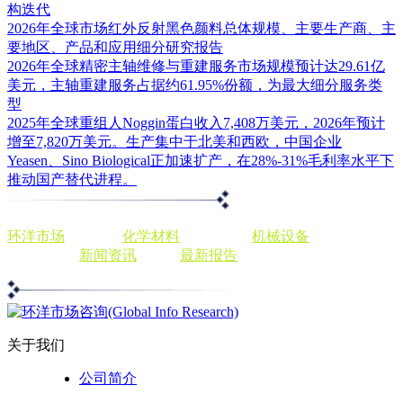
构迭代
2026年全球市场红外反射黑色颜料总体规模、主要生产商、主
要地区、产品和应用细分研究报告
2026年全球精密主轴维修与重建服务市场规模预计达29.61亿
美元，主轴重建服务占据约61.95%份额，为最大细分服务类
型
2025年全球重组人Noggin蛋白收入7,408万美元，2026年预计
增至7,820万美元。生产集中于北美和西欧，中国企业
Yeasen、Sino Biological正加速扩产，在28%-31%毛利率水平下
推动国产替代进程。
环洋市场
出版商，
化学材料
发展前景，
机械设备
分析投资趋
势，个性化
新闻资讯
，查阅
最新报告
关于我们
公司简介