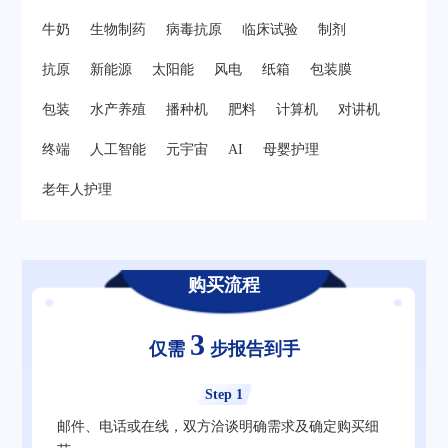
牛奶
生物制药
病毒抗原
临床试验
制剂
抗原
新能源
太阳能
风电
纸箱
包装膜
包装
水产养殖
播种机
肥料
计算机
对讲机
终端
人工智能
元宇宙
AI
母婴护理
老年人护理
购买流程
3
仅需
步报告到手
Step 1
邮件、电话或在线，双方洽谈明确需求及确定购买细