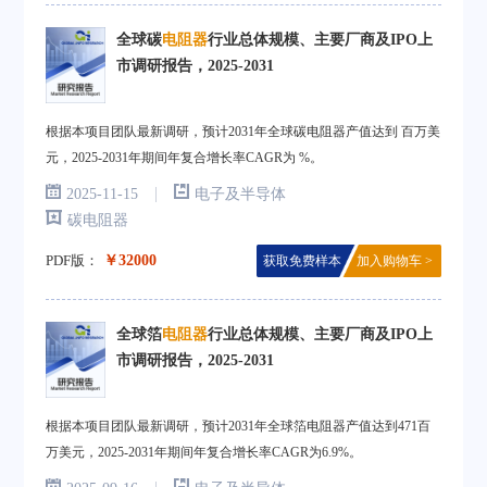
全球碳
电阻器
行业总体规模、主要厂商及IPO上
市调研报告，2025-2031
根据本项目团队最新调研，预计2031年全球碳电阻器产值达到 百万美
元，2025-2031年期间年复合增长率CAGR为 %。
|
2025-11-15
电子及半导体
碳电阻器
PDF版：
￥32000
获取免费样本
加入购物车 >
全球箔
电阻器
行业总体规模、主要厂商及IPO上
市调研报告，2025-2031
根据本项目团队最新调研，预计2031年全球箔电阻器产值达到471百
万美元，2025-2031年期间年复合增长率CAGR为6.9%。