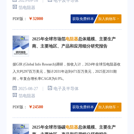
|
2025-09-16
电子及半导体
箔电阻器
PDF版：
￥32000
获取免费样本
加入购物车 >
2025年全球市场箔
电阻器
总体规模、主要生产
商、主要地区、产品和应用细分研究报告
据GIR (Global Info Research)调研，按收入计，2024年全球箔电阻器收
入大约297百万美元，预计2031年达到471百万美元，2025至2031期
间，年复合增长率CAGR为6.9%。
|
2025-08-27
电子及半导体
箔电阻器
PDF版：
￥24500
获取免费样本
加入购物车 >
2025年全球市场碳
电阻器
总体规模、主要生产