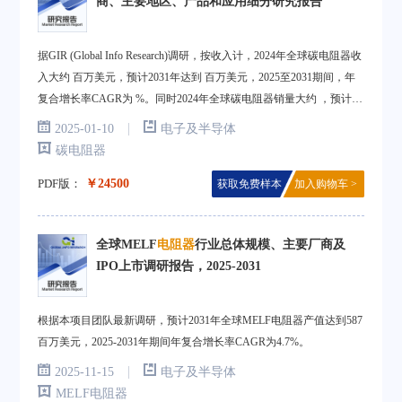
商、主要地区、产品和应用细分研究报告
据GIR (Global Info Research)调研，按收入计，2024年全球碳电阻器收
入大约 百万美元，预计2031年达到 百万美元，2025至2031期间，年
复合增长率CAGR为 %。同时2024年全球碳电阻器销量大约 ，预计
2031年将达到 。
|
2025-01-10
电子及半导体
碳电阻器
PDF版：
￥24500
获取免费样本
加入购物车 >
全球MELF
电阻器
行业总体规模、主要厂商及
IPO上市调研报告，2025-2031
根据本项目团队最新调研，预计2031年全球MELF电阻器产值达到587
百万美元，2025-2031年期间年复合增长率CAGR为4.7%。
|
2025-11-15
电子及半导体
MELF电阻器