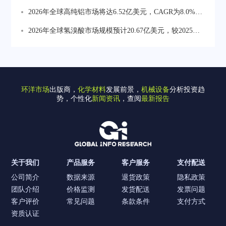
3.9%。工业机械为最大应用领域，食品饮料设备对耐腐
2026年全球高纯铝市场将达6.52亿美元，CAGR为8.0%。
18%，化妆品及特殊包装占比约12%。
蚀卫生低维护链条需求增长较快，农业与矿山偏向高强
半导体与平板显示材料为价值增长最重要方向占比约
2026年全球氢溴酸市场规模预计20.67亿美元，较2025年
度长寿命产品。
35.9%，电容器箔占比约29.3%，存储及精密电子材料占
大幅增长。亚太为全球最大消费市场占比约58.13%，中
比约25.8%。
国为产量增长核心地区2025年产量约24万吨。
环洋市场
出版商，
化学材料
发展前景，
机械设备
分析投资趋
势，个性化
新闻资讯
，查阅
最新报告
关于我们
产品服务
客户服务
支付配送
公司简介
数据来源
退货政策
隐私政策
团队介绍
价格监测
发货配送
发票问题
客户评价
常见问题
条款条件
支付方式
资质认证