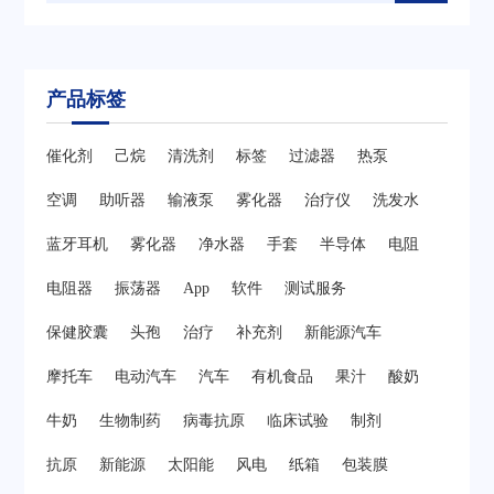
产品标签
催化剂
己烷
清洗剂
标签
过滤器
热泵
空调
助听器
输液泵
雾化器
治疗仪
洗发水
蓝牙耳机
雾化器
净水器
手套
半导体
电阻
电阻器
振荡器
App
软件
测试服务
保健胶囊
头孢
治疗
补充剂
新能源汽车
摩托车
电动汽车
汽车
有机食品
果汁
酸奶
牛奶
生物制药
病毒抗原
临床试验
制剂
抗原
新能源
太阳能
风电
纸箱
包装膜