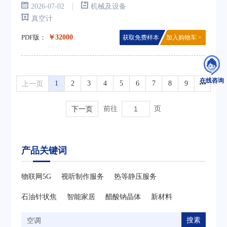
|
2026-07-02
机械及设备
真空计
PDF版：
￥32000
获取免费样本
加入购物车 >
在线咨询
上一页
1
2
3
4
5
6
7
8
9
下一页
前往
页
产品关键词
物联网5G
视听制作服务
热等静压服务
石油针状焦
智能家居
醋酸钠晶体
新材料
搜素