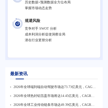
历史数据+预测数据全方位布局
掌握市场动态走势
规避风险
竞争对手 SWOT 分析
成本利润分析促使洞察全局
潜在行业更替分析
最新资讯
2026年全球端到端自动驾驶市场达73.73亿美元，CAGR
为34.6%。行业正从技术验证转向规模化商业化，车载算
2026年全球热封铝箔盖市场将达14.45亿美元，CAGR为
力与软件服务价值持续上升，数据闭环能力成核心竞争
6.2%。药品包装热封铝箔盖为最核心高价值方向占比约
2026年全球工业传动链条市场达49.39亿美元，CAGR为
壁垒。
41%，食品饮料占比约29%，乳制品与即食产品占比约