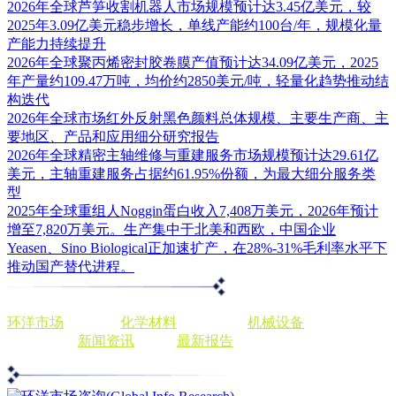
2026年全球芦笋收割机器人市场规模预计达3.45亿美元，较
2025年3.09亿美元稳步增长，单线产能约100台/年，规模化量
产能力持续提升
2026年全球聚丙烯密封胶卷膜产值预计达34.09亿美元，2025
年产量约109.47万吨，均价约2850美元/吨，轻量化趋势推动结
构迭代
2026年全球市场红外反射黑色颜料总体规模、主要生产商、主
要地区、产品和应用细分研究报告
2026年全球精密主轴维修与重建服务市场规模预计达29.61亿
美元，主轴重建服务占据约61.95%份额，为最大细分服务类
型
2025年全球重组人Noggin蛋白收入7,408万美元，2026年预计
增至7,820万美元。生产集中于北美和西欧，中国企业
Yeasen、Sino Biological正加速扩产，在28%-31%毛利率水平下
推动国产替代进程。
环洋市场
出版商，
化学材料
发展前景，
机械设备
分析投资趋
势，个性化
新闻资讯
，查阅
最新报告