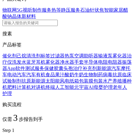
物联网5G
视听制作服务
热等静压服务
石油针状焦
智能家居
醋
酸钠晶体
新材料
搜素
产品标签
催化剂
己烷
清洗剂
标签
过滤器
热泵
空调
助听器
输液泵
雾化器
治
疗仪
洗发水
蓝牙耳机
雾化器
净水器
手套
半导体
电阻
电阻器
振荡
器
App
软件
测试服务
保健胶囊
头孢
治疗
补充剂
新能源汽车
摩托
车
电动汽车
汽车
有机食品
果汁
酸奶
牛奶
生物制药
病毒抗原
临床
试验
制剂
抗原
新能源
太阳能
风电
纸箱
包装膜
包装
水产养殖
播种
机
肥料
计算机
对讲机
终端
人工智能
元宇宙
AI
母婴护理
老年人
护理
购买流程
3
仅需
步报告到手
Step 1