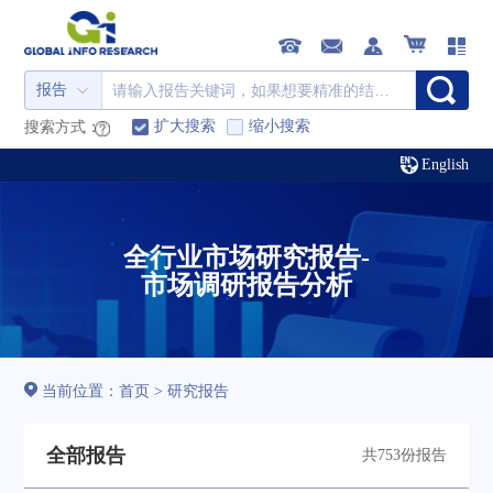
报告
扩大搜索
缩小搜索
搜索方式：
English
全行业市场研究报告-
市场调研报告分析
当前位置：
首页
>
研究报告
全部报告
共753份报告