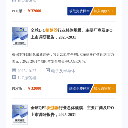
R-C振荡器
PDF版：
￥32000
获取免费样本
加入购物车 >
全球L-C
振荡器
行业总体规模、主要厂商及IPO
上市调研报告，2025-2031
根据本项目团队最新调研，预计2031年全球L-C振荡器产值达到 百万
美元，2025-2031年期间年复合增长率CAGR为 %。
|
2025-10-27
电子及半导体
L-C振荡器
PDF版：
￥32000
获取免费样本
加入购物车 >
全球QPL
振荡器
行业总体规模、主要厂商及IPO
上市调研报告，2025-2031