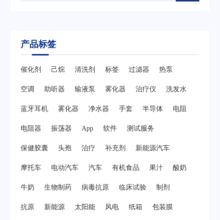
产品标签
催化剂
己烷
清洗剂
标签
过滤器
热泵
空调
助听器
输液泵
雾化器
治疗仪
洗发水
蓝牙耳机
雾化器
净水器
手套
半导体
电阻
电阻器
振荡器
App
软件
测试服务
保健胶囊
头孢
治疗
补充剂
新能源汽车
摩托车
电动汽车
汽车
有机食品
果汁
酸奶
牛奶
生物制药
病毒抗原
临床试验
制剂
抗原
新能源
太阳能
风电
纸箱
包装膜