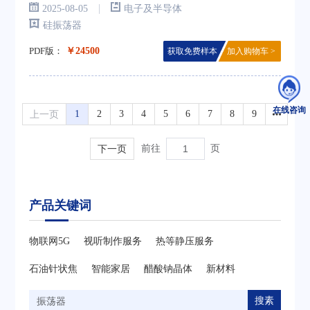
|
2025-08-05
电子及半导体
硅振荡器
PDF版：
￥24500
获取免费样本
加入购物车 >
在线咨询
上一页
1
2
3
4
5
6
7
8
9
下一页
前往
页
产品关键词
物联网5G
视听制作服务
热等静压服务
石油针状焦
智能家居
醋酸钠晶体
新材料
搜素