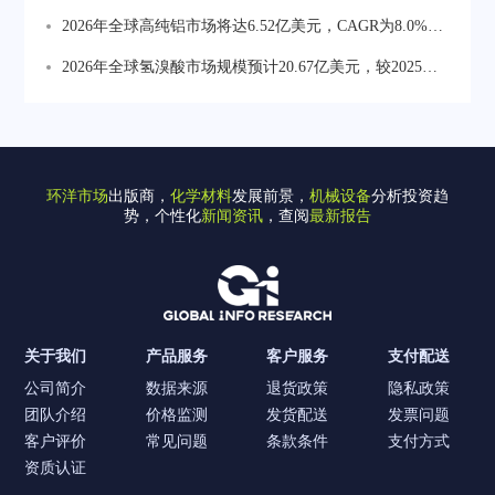
3.9%。工业机械为最大应用领域，食品饮料设备对耐腐
2026年全球高纯铝市场将达6.52亿美元，CAGR为8.0%。
18%，化妆品及特殊包装占比约12%。
蚀卫生低维护链条需求增长较快，农业与矿山偏向高强
半导体与平板显示材料为价值增长最重要方向占比约
2026年全球氢溴酸市场规模预计20.67亿美元，较2025年
度长寿命产品。
35.9%，电容器箔占比约29.3%，存储及精密电子材料占
大幅增长。亚太为全球最大消费市场占比约58.13%，中
比约25.8%。
国为产量增长核心地区2025年产量约24万吨。
环洋市场
出版商，
化学材料
发展前景，
机械设备
分析投资趋
势，个性化
新闻资讯
，查阅
最新报告
关于我们
产品服务
客户服务
支付配送
公司简介
数据来源
退货政策
隐私政策
团队介绍
价格监测
发货配送
发票问题
客户评价
常见问题
条款条件
支付方式
资质认证