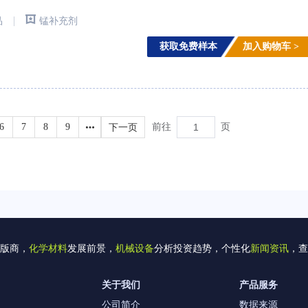
|
品
锰补充剂
获取免费样本
加入购物车 >
6
7
8
9
下一页
前往
页
版商，
化学材料
发展前景，
机械设备
分析投资趋势，个性化
新闻资讯
，查
关于我们
产品服务
公司简介
数据来源