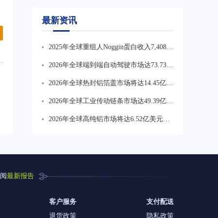
最新资讯
2025年全球重组人Noggin蛋白收入7,408万
美元，2026年预计增至7,820万美元。生产
2026年全球端到端自动驾驶市场达73.73亿
集中于北美和西欧，中国企业Yeasen、
美元，CAGR为34.6%。行业正从技术验
2026年全球热封铝箔盖市场将达14.45亿美
Sino Biological正加速扩产，在28%-31%
证转向规模化商业化，车载算力与软件服
元，CAGR为6.2%。药品包装热封铝箔盖
毛利率水平下推动国产替代进程。
2026年全球工业传动链条市场达49.39亿美
务价值持续上升，数据闭环能力成核心竞
为最核心高价值方向占比约41%，食品饮
元，CAGR为3.9%。工业机械为最大应用
争壁垒。
2026年全球高纯铝市场将达6.52亿美元，
料占比约29%，乳制品与即食产品占比约
领域，食品饮料设备对耐腐蚀卫生低维护
CAGR为8.0%。半导体与平板显示材料为
18%，化妆品及特殊包装占比约12%。
链条需求增长较快，农业与矿山偏向高强
价值增长最重要方向占比约35.9%，电容
度长寿命产品。
器箔占比约29.3%，存储及精密电子材料
占比约25.8%。
阅
最新报告
客户服务
支付配送
退货政策
隐私政策