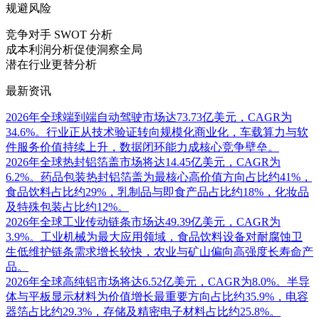
规避风险
竞争对手 SWOT 分析
成本利润分析促使洞察全局
潜在行业更替分析
最新资讯
2026年全球端到端自动驾驶市场达73.73亿美元，CAGR为
34.6%。行业正从技术验证转向规模化商业化，车载算力与软
件服务价值持续上升，数据闭环能力成核心竞争壁垒。
2026年全球热封铝箔盖市场将达14.45亿美元，CAGR为
6.2%。药品包装热封铝箔盖为最核心高价值方向占比约41%，
食品饮料占比约29%，乳制品与即食产品占比约18%，化妆品
及特殊包装占比约12%。
2026年全球工业传动链条市场达49.39亿美元，CAGR为
3.9%。工业机械为最大应用领域，食品饮料设备对耐腐蚀卫
生低维护链条需求增长较快，农业与矿山偏向高强度长寿命产
品。
2026年全球高纯铝市场将达6.52亿美元，CAGR为8.0%。半导
体与平板显示材料为价值增长最重要方向占比约35.9%，电容
器箔占比约29.3%，存储及精密电子材料占比约25.8%。