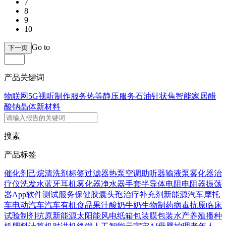
7
8
9
10
Go to
下一页
产品关键词
物联网5G
视听制作服务
热等静压服务
石油针状焦
智能家居
醋
酸钠晶体
新材料
搜素
产品标签
催化剂
己烷
清洗剂
标签
过滤器
热泵
空调
助听器
输液泵
雾化器
治
疗仪
洗发水
蓝牙耳机
雾化器
净水器
手套
半导体
电阻
电阻器
振荡
器
App
软件
测试服务
保健胶囊
头孢
治疗
补充剂
新能源汽车
摩托
车
电动汽车
汽车
有机食品
果汁
酸奶
牛奶
生物制药
病毒抗原
临床
试验
制剂
抗原
新能源
太阳能
风电
纸箱
包装膜
包装
水产养殖
播种